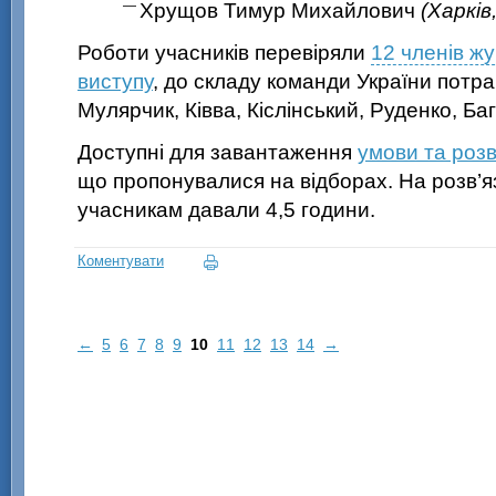
Хрущов Тимур Михайлович
(Харків
Роботи учасників перевіряли
12 членів жу
виступу
, до складу команди України потра
Мулярчик, Ківва, Кіслінський, Руденко, Баг
Доступні для завантаження
умови та розв
що пропонувалися на відборах. На розв’я
учасникам давали 4,5 години.
Коментувати
←
5
6
7
8
9
10
11
12
13
14
→