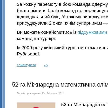
За кожну перемогу в бою команда одержува
(якщо різниця балів команд не перевищу
індивідуальний бліц. У такому випадку ком
присуджували 2 очки, їхнім суперникам — 
Ви можете ознайомитись із
підсумковими
команд на турнірі.
Із 2009 року київський турнір математични
Рубльової.
Коментувати
52-га Міжнародна математична олі
Термін проведення: 13...24 липня 2011
52-га Міжнародна
олі