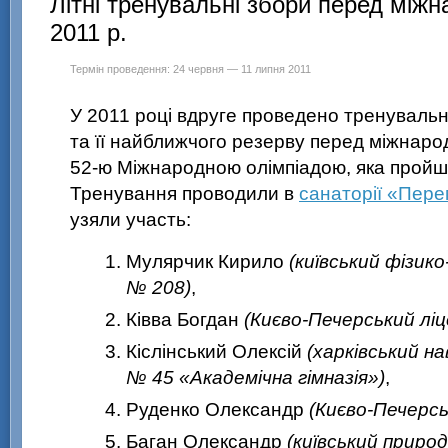
Літні тренувальні збори перед між
2011 р.
Термін проведення: 24 червня — 11 липня 2011
У 2011 році вдруге проведено тренувальн
та її найближчого резерву перед міжнар
52-ю Міжнародною
олімпіадою, яка пройш
Тренування проводили в
санаторії «Пер
узяли участь:
Мулярчик Кирило
(київський фізи
№ 208)
,
Ківва Богдан
(Києво-Печерський лі
Кіслінський Олексій
(харківський н
№ 45 «Академічна гімназія»)
,
Руденко Олександр
(Києво-Печерсь
Баган Олександр
(київський приро