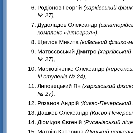
Родіонов Георгій
(харківський фіз
№ 27),
Дудоладов Олександр
(євпаторійс
комплекс «Інтеграл»)
,
Щеглов Микита
(київський фізико
Матвєєвський Дмитро
(харківськи
№ 27)
,
Марковіченко Олександр
(херсонсь
III ступенів № 24)
,
Липовецький Ян
(харківський фізи
№ 27)
,
Рязанов Андрій
(Києво-Печерський 
Дашков Олександр
(Києво-Печерсь
Діомідов Євгеній
(Русанівський ліце
Матвіїв Катерина
(Луцький навчаль