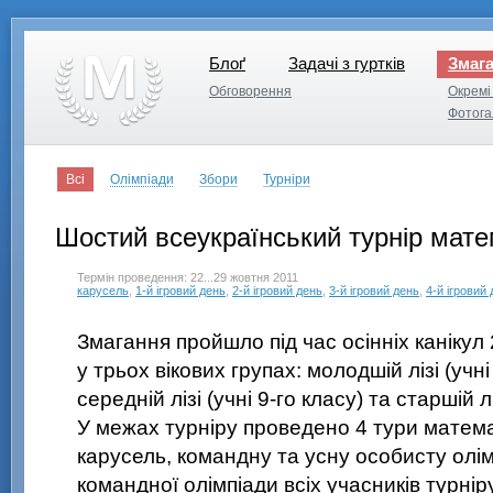
Блоґ
Задачі з гуртків
Змаг
Блоґ
Задачі з гуртків
Обговорення
Окремі 
Обговорення
Окремі 
Фотога
Фотога
Всі
Олімпіади
Збори
Турніри
Шостий всеукраїнський турнір мате
Термін проведення: 22...29 жовтня 2011
карусель
,
1-й ігровий день
,
2-й ігровий день
,
3-й ігровий день
,
4-й ігровий
Змагання пройшло під час осінніх канікул
у трьох вікових групах: молодшій лізі (учн
середній лізі (учні
9-го класу
) та старшій л
У межах турніру проведено 4 тури матем
карусель, командну та усну особисту олі
командної олімпіади всіх учасників турнір