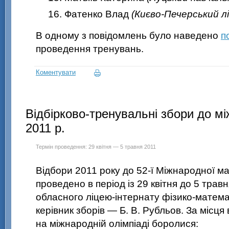
Фатенко Влад
(Києво-Печерський л
В одному з повідомлень було наведено
п
проведення тренувань.
Коментувати
Відбірково-тренувальні збори до мі
2011 р.
Термін проведення: 29 квітня — 5 травня 2011
Відбори 2011 року до
52-ї Міжнародної
ма
проведено в період із 29 квітня до 5 трав
обласного ліцею-інтернату фізико-матем
керівник зборів — Б. В. Рубльов. За місця 
на міжнародній олімпіаді боролися: