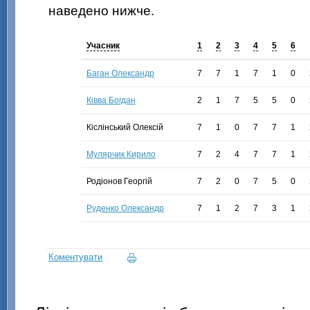
наведено нижче.
Учасник
1
2
3
4
5
6
Баган Олександр
7
7
1
7
1
0
Ківва Богдан
2
1
7
5
5
0
Кіслінський Олексій
7
1
0
7
7
1
Мулярчик Кирило
7
2
4
7
7
1
Родіонов Георгій
7
2
0
7
5
0
Руденко Олександр
7
1
2
7
3
1
Коментувати