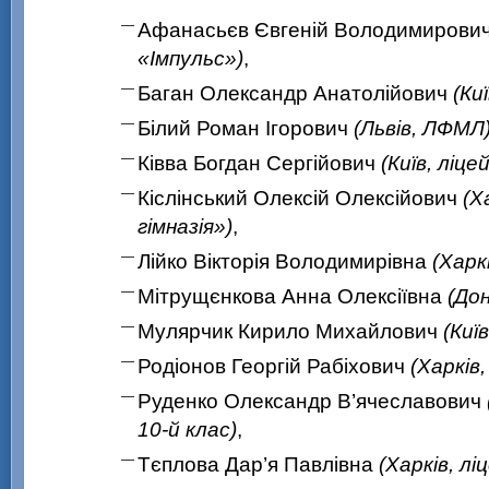
Афанасьєв Євгеній Володимирови
«Імпульс»)
,
Баган Олександр Анатолійович
(Ки
Білий Роман Ігорович
(Львів, ЛФМЛ
Ківва Богдан Сергійович
(Київ, ліц
Кіслінський Олексій Олексійович
(Х
гімназія»)
,
Лійко Вікторія Володимирівна
(Харк
Мітрущєнкова Анна Олексіївна
(До
Мулярчик Кирило Михайлович
(Киї
Родіонов Георгій Рабіхович
(Харків,
Руденко Олександр В’ячеславович
10-й клас
)
,
Тєплова Дар’я Павлівна
(Харків, лі