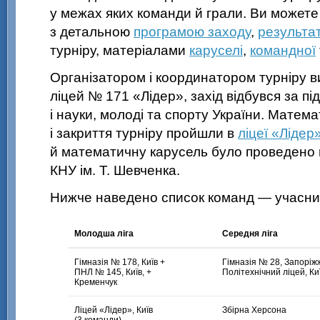
у межах яких команди й грали. Ви может
з детальною
програмою заходу
,
результа
турніру, матеріалами
каруселі
,
командної
Організатором і координатором турніру 
ліцей № 171 «Лідер», захід відбувся за пі
і науки, молоді та спорту України. Матема
і закриття турніру пройшли в
ліцеї «Лідер
й математичну карусель було проведено
КНУ ім. Т. Шевченка.
Нижче наведено список команд — учасниц
Молодша ліга
Середня ліга
Гімназія № 178, Київ +
Гімназія № 28, Запоріж
ПНЛ № 145, Київ, +
Політехнічний ліцей, Ки
Кременчук
Ліцей «Лідер», Київ
Збірна Херсона