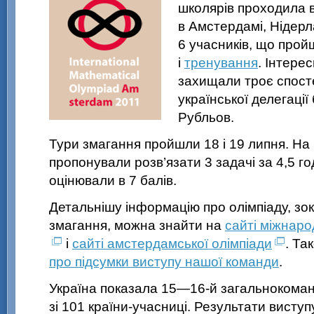
школярів проходила в
в Амстердамі, Нідерл
6 учасників, що про
і
тренування
. Інтере
захищали троє спосте
української делегаці
Рубльов.
Тури змагання пройшли 18 і 19 липня. На
пропонували розв’язати 3 задачі за 4,5 г
оцінювали в 7 балів.
Детальнішу інформацію про олімпіаду, зо
змагання, можна знайти на
сайті міжнар
і
сайті амстердамської олімпіади
. Та
про підсумки виступу нашої команди
.
Україна показала
15—16-й загальнокома
зі 101 країни-учасниці. Результати висту