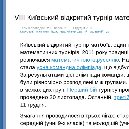
VIII Київський відкритий турнір ма
Термін проведення: 18 вересня — 11 грудня 2011
карусель
,
усна олімпіада
,
перший тур
,
другий тур
,
третій тур
Київський відкритий турнір матбоїв, один 
математичних турнірів, 2011 року традиц
розпочався
математичною каруселлю
. Н
стала
усна командна олімпіада
, що відбу
За результатами цієї олімпіади команди, щ
були рівномірно розподілені між групами.
в межах цих груп.
Перший бій
турніру про
проведено 20 листопада. Останній,
треті
11 грудня.
Змагання проводилося в трьох лігах: стар
середній (учні
9-х класів
) та молодшій (уч