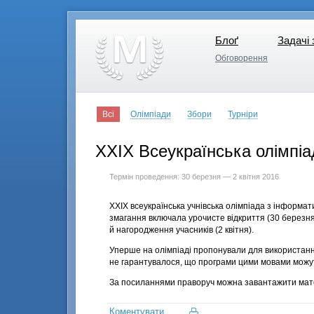
Блоґ
Задачі 
Блоґ
Задачі 
Обговорення
Обговорення
Всі
Олімпіади
Збори
Турніри
XXIX Всеукраїнська олімпіа
Термін проведення: 30 березня — 2 квітня 2016
XXIX всеукраїнська учнівська олімпіада з інформа
змагання включала урочисте відкриття (30 березня),
й нагородження учасників (2 квітня).
Уперше на олімпіаді пропонували для використанн
не гарантувалося, що програми цими мовами можуть
За посиланнями праворуч можна завантажити мате
Коментувати