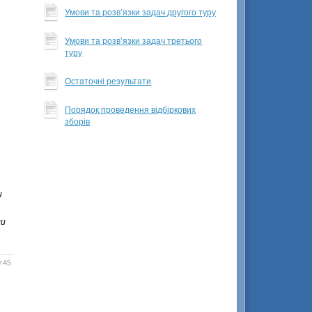
Умови та розв’язки задач другого туру
Умови та розв’язки задач третього
туру
Остаточні результати
Порядок проведення відбіркових
зборів
и
ли
:45