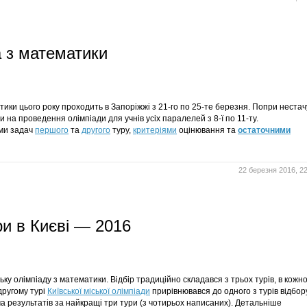
а з математики
тики цього року проходить в Запоріжжі з
21-го по
25-те березня
. Попри нестач
и на проведення олімпіади для учнів усіх паралелей з
8-ї по
11-ту
.
ами задач
першого
та
другого
туру,
критеріями
оцінювання та
остаточними
22 березня 2016, 22
ри в Києві — 2016
ську олімпіаду з математики. Відбір традиційно складався з трьох турів, в кожн
другому турі
Київської міської олімпіади
прирівнювався до одного з турів відбор
 результатів за найкращі три тури (з чотирьох написаних). Детальніше