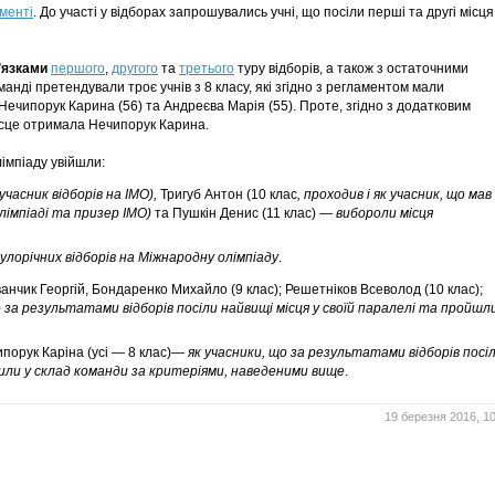
менті
. До участі у відборах запрошувались учні, що посіли перші та другі місця
’язками
першого
,
другого
та
третього
туру відборів, а також з остаточними
оманді претендували троє учнів з 8 класу, які згідно з регламентом мали
Нечипорук Карина (56) та Андреєва Марія (55). Проте, згідно з додатковим
місце отримала Нечипорук Карина.
імпіаду увійшли:
 учасник відборів на ІМО),
Тригуб Антон (10 клас
, проходив і як учасник, що мав
лімпіаді та призер ІМО)
та Пушкін Денис (11 клас) —
вибороли місця
улорічних відборів на Міжнародну олімпіаду
.
ванчик Георгій, Бондаренко Михайло (9 клас); Решетніков Всеволод (10 клас);
о за результатами відборів посіли найвищі місця у своїй паралелі та пройшл
порук Каріна (усі — 8 клас)—
як учасники, що за результатами відборів посі
апили у склад команди за критеріями, наведеними вище
.
19 березня 2016, 10