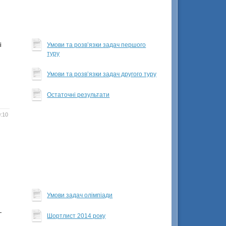
і
Умови та розв’язки задач першого
туру
Умови та розв’язки задач другого туру
Остаточні результати
0:10
Умови задач олімпіади
—
Шортлист 2014 року