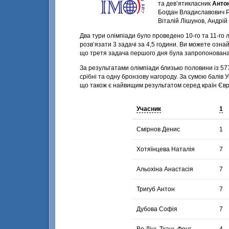
та дев’ятикласник
Антон
Богдан Владиславович Р
Віталій Лішунов, Андрій
Два тури олімпіади було проведено
10-го та
11-го 
розв’язати 3 задачі за 4,5 години. Ви можете озн
що третя задача першого дня була запропонована в
За результатами олімпіади близько половини із 57
срібні та одну бронзову нагороду. За сумою балів 
що також є найвищим результатом серед країн Єв
Учасник
1
Смірнов Денис
1
Хотяїнцева Наталія
7
Альохіна Анастасія
7
Тригуб Антон
7
Дубова Софія
7