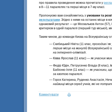
про правила проведення можна прочитати у
регла
в
8—11
паралелях та перші місця в
7-му класі
.
Пропонуємо вам ознайомитись з
умовами та розв
результатами
. Згідно з ними на останнє місце в к
однаковий результат — це Москальков Антон (57), 
критерієм в одній паралелі (перший тур міської), 
Таким чином, до команди Києва на Всеукраїнську ол
Скибицький Нікіта (11 клас
, проходив і як
перше місце на минулій Всеукраїнській о
на інтернет-олімпіаді
.
Ківва Ярослав (11 клас) —
як учасник мин
Федір Юдін, Петрусенко Влада (8 клас), І
Бабієнко Ілля (11 клас) —
як учасники, щ
за квотою паралелі
.
Горох Катерина, Руденко Анастасія, Нечи
найвищі місця серед учнів, які не потр
Коментувати