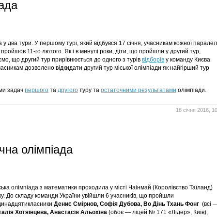
іада
 два тури. У першому турі, який відбувся 17 січня, учасникам кожної паралел
пройшов
11-го лютого
. Як і в минулі роки, діти, що пройшли у другий тур,
мо, що другий тур прирівнюється до одного з турів
відборів
у команду Києва
часникам дозволено відкидати другий тур міської олімпіади як найгірший тур
ами задач
першого
та
другого
туру та
остаточними результатами
олімпіади.
18 січня 2016, 1
чна олімпіада
ська олімпіада з математики проходила у місті Чаінмай (Королівство Таїланд)
ку. До складу команди України увійшли 6 учасників, що пройшли
 одинадцятикласники
Денис Смірнов, Софія Дубова, Во
Дінь Тхань Фонг
(всі 
талія Хотяїнцева, Анастасія Альохіна
(обоє — ліцей № 171 «Лідер», Київ),