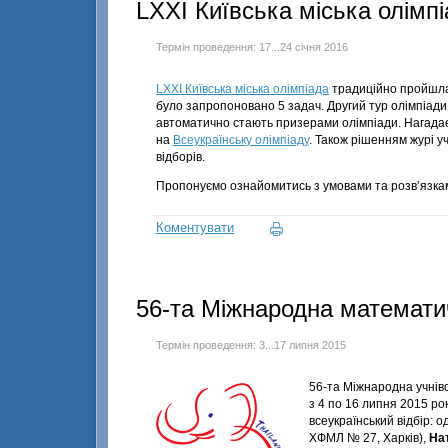
LXXI Київська міська олімп
Термін проведення: 17...24 січня 2016
LXXI Київська міська олімпіада
традиційно пройшла у
було запропоновано 5 задач. Другий тур олімпіади
автоматично стають призерами олімпіади. Нагадає
на
Всеукраїнську олімпіаду
. Також рішенням журі у
відборів.
Пропонуємо ознайомитись з умовами та розв’язк
Коментувати
56-та Міжнародна математи
Термін проведення: 3...17 липня 2015
56-та Міжнародна
учнів
з 4 по 16 липня 2015 ро
всеукраїнський відбір:
ХФМЛ № 27, Харків),
На