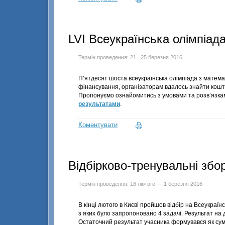
LVI Всеукраїнська олімпіад
Термін проведення: 21...25 березня 2016
П’ятдесят шоста всеукраїнська олімпіада з матема
фінансування, організаторам вдалось знайти кошт
Пропонуємо ознайомитись з умовами та розв’язк
результатами
.
Коментувати
Відбірково-тренувальні збо
Термін проведення: 18 лютого — 1 березня 2016
В кінці лютого в Києві пройшов відбір на Всеукраїн
з яких було запропоновано 4 задачі. Результат на 
Остаточний результат учасника формувався як сума