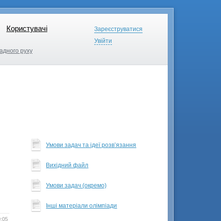
Користувачі
Користувачі
Зареєструватися
Зареєструватися
Увійти
Увійти
адного руху
адного руху
Умови задач та ідеї розв’язання
Вихідний файл
Умови задач (окремо)
Інші матеріали олімпіади
0:05