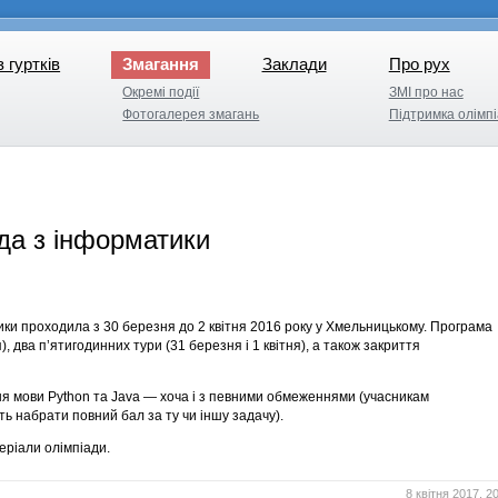
з гуртків
Змагання
Заклади
Про рух
з гуртків
Заклади
Про рух
Окремі події
ЗМІ про нас
Окремі події
ЗМІ про нас
Фотогалерея змагань
Підтримка олімпі
Фотогалерея змагань
Підтримка олімпі
да з інформатики
тики проходила з 30 березня до 2 квітня 2016 року у Хмельницькому. Програма
 два п’ятигодинних тури (31 березня і 1 квітня), а також закриття
я мови Python та Java — хоча і з певними обмеженнями (учасникам
 набрати повний бал за ту чи іншу задачу).
ріали олімпіади.
8 квітня 2017, 2