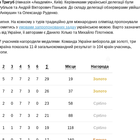
 Тригуб
(гімназія «Академія», Київ). Керівниками української делегації були
убльов та Андрій Вікторович Паньков. До складу делегації обзерверами увійш
 Анікушин та Олександр Руденко.
липня
. На кожному з турів традиційно для міжнародних олімпіад пропонували
айомитись з
умовами запропонованих задач
українською мовою. Варто зазначит
ід України, її авторами є Данило Хілько та Михайло Плотніков.
7 учасників нагородили медалями. Команда України виборола дві золоті, три
Україна показала
11-й загальнокомандний
результат із 104 країн-учасниць,
ропи.
2
3
4
5
6
∑
Місце
Нагорода
5
7
7
2
7
29
19
Золото
7
2
7
3
0
26
37
Золото
2
0
7
7
0
23
58
Срібло
2
0
7
3
2
21
88
Срібло
1
1
7
3
0
19
118
Срібло