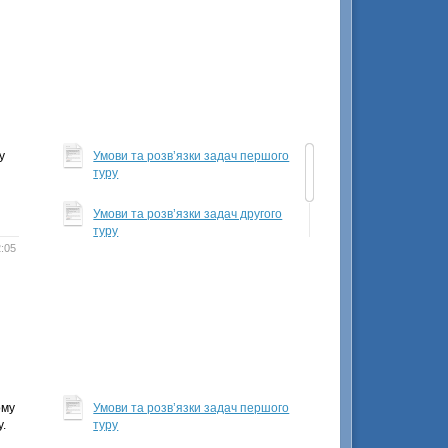
у
Умови та розв’язки задач першого
туру
Умови та розв’язки задач другого
туру
:05
Критерії оцінювання задач
Остаточні результати
ому
Умови та розв’язки задач першого
у.
туру