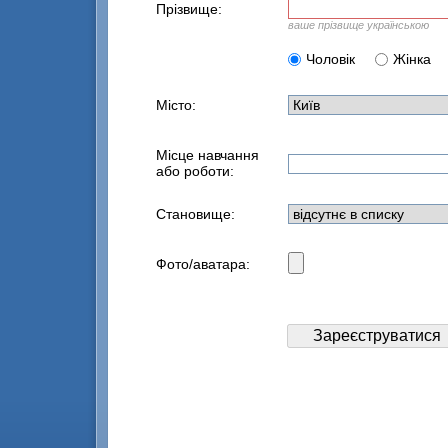
Прізвище:
ваше прізвище українською
Чоловік
Жінка
Місто:
Місце навчання
або роботи:
Становище:
Фото/аватара: