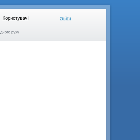
Користувачі
Користувачі
Увійти
Увійти
дного руху
дного руху