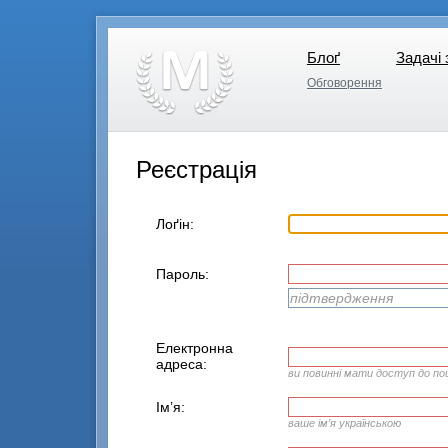
Блоґ
Задачі 
Блоґ
Задачі 
Обговорення
Обговорення
Реєстрація
Лоґін:
Пароль:
Електронна
адреса:
ви повинні мати доступ до по
Ім’я:
ваше ім’я українською