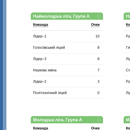
Наймолодша ліга, Група А
Н
Команда
Очки
К
Лідер–1
10
Ру
Голосіївський ліцей
8
Гі
Лідер–3
8
Лі
Наукова зміна
7
Сп
Лідер–2
3
Ру
Політехнічний ліцей
0
Лі
Молодша ліга, Група А
М
Команда
Очки
К