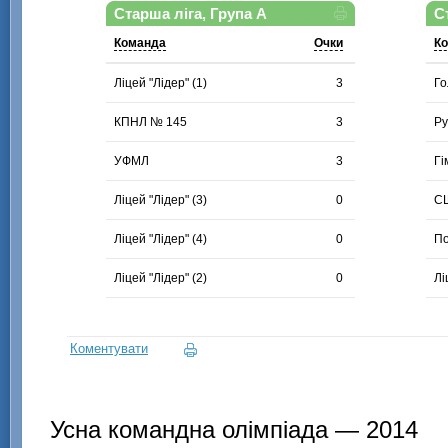
Старша ліга, Група А
С
Команда
Очки
К
Ліцей "Лідер" (1)
3
Го
КПНЛ № 145
3
Ру
УФМЛ
3
Гі
Ліцей "Лідер" (3)
0
СШ
Ліцей "Лідер" (4)
0
По
Ліцей "Лідер" (2)
0
Лі
Коментувати
Усна командна олімпіада — 2014