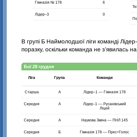
Гімназія № 178
6
Те
Лідер–3
0
По
В групі Б Наймолодшої ліги команді Лідер
поразку, оскільки команда не з’явилась на 
Бої 28 грудня
Ліга
Група
Команди
Старша
А
Лідер–1 –– Гімназія 178
Середня
А
Лідер–1 –– Русанівський
Ліцей
Середня
А
Наукова Зміна –– ПНЛ 145
Середня
Б
Гімназія 178 –– Прес+Голос