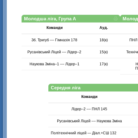
Молодша ліга, Група А
Молодш
Команди
Ауд.
Зб. Тригуб –– Гімназія 178
18(к)
ПНЛ 
Русанівський Ліцей –– Лідер–2
15(к)
Техніч
Наукова Зміна–1 –– Лідер–1
17(к)
Н
П
Середня ліга
Команди
Лідер–2 –– ПНЛ 145
Русанівський Ліцей –– Наукова Зміна