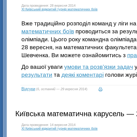
Дата проведення: 28 вересня 2014
XI Київський відкритий турнір математичних боїв
Вже традиційно розподіл команд у ліги н
математичних боїв
проводиться за резул
олімпіади. Цього року командна олімпіад
28 вересня, на математичних факультета
Шевченка. Ви можете ознайомитись з
пра
До вашої уваги
умови та розв’язки задач
у
результати
та
деякі коментарі
голови журі
Відгуки
(6,
останній — 29 вересня 2014
)
Київська математична карусель — 
Дата проведення: 14 вересня 2014
XI Київський відкритий турнір математичних боїв