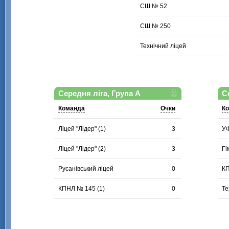
СШ № 52
СШ № 250
Технічний ліцей
Середня ліга, Група А
С
Команда
Очки
К
Ліцей "Лідер" (1)
3
У
Ліцей "Лідер" (2)
3
Гі
Русанівський ліцей
0
КП
КПНЛ № 145 (1)
0
Те