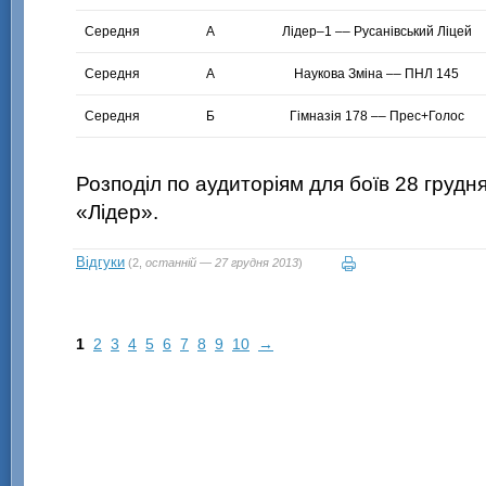
Середня
А
Лідер–1 –– Русанівський Ліцей
Середня
А
Наукова Зміна –– ПНЛ 145
Середня
Б
Гімназія 178 –– Прес+Голос
Розподіл по аудиторіям для боїв 28 грудня
«Лідер».
Відгуки
(2,
останній — 27 грудня 2013
)
1
2
3
4
5
6
7
8
9
10
→