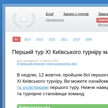
Блоґ
Задачі з гуртків
Змага
Блоґ
Задачі з гуртків
Змага
Обговорення
Окремі
Обговорення
Фотога
Фотога
Всі
2014
2013
2012
2011
2010
2009
Перший тур XI Київського турніру 
Дата проведення: 12 жовтня 2014
XI Київський відкритий турнір математичних боїв
В неділю, 12 жовтня, пройшли бої першог
XI Київського турніру. Ви можете ознайом
та розв’язками
першого туру. Нижче наве
та турнірне становище команд:
Наймолодша ліга