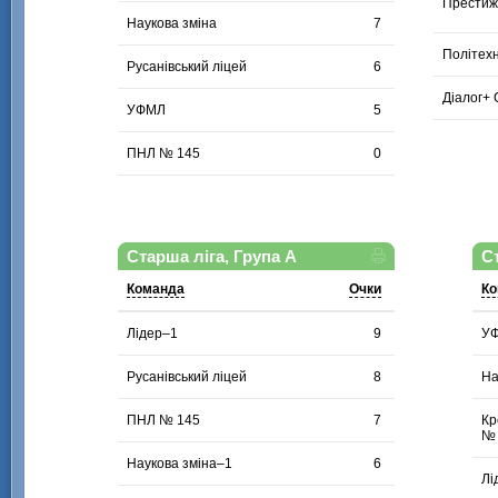
Престиж
Наукова зміна
7
Політехн
Русанівський ліцей
6
Діалог+
УФМЛ
5
ПНЛ № 145
0
Старша ліга, Група А
С
Команда
Очки
Ко
Лідер–1
9
У
Русанівський ліцей
8
На
ПНЛ № 145
7
Кр
№ 
Наукова зміна–1
6
Лі