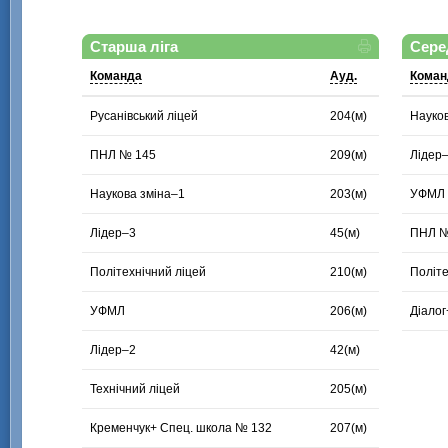
Старша ліга
Сере
Команда
Ауд.
Коман
Русанівський ліцей
204(м)
Науков
ПНЛ № 145
209(м)
Лідер
Наукова зміна–1
203(м)
УФМЛ
Лідер–3
45(м)
ПНЛ №
Політехнічний ліцей
210(м)
Політе
УФМЛ
206(м)
Діалог
Лідер–2
42(м)
Технічний ліцей
205(м)
Кременчук+ Спец. школа № 132
207(м)