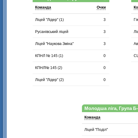
Команда
Очки
К
Ліцей "Лідер" (1)
3
Гі
Русанівський ліцей
3
Лі
Ліцей "Наукова Зміна"
3
Ав
КПНЛ № 145 (1)
0
С
КПНЛ№ 145 (2)
0
Ліцей "Лідер" (2)
0
Молодша ліга, Група Б-
Команда
Ліцей "Поділ"