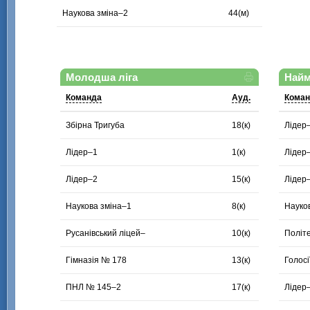
Наукова зміна–2
44(м)
Молодша ліга
Найм
Команда
Ауд.
Кома
Збірна Тригуба
18(к)
Лідер
Лідер–1
1(к)
Лідер
Лідер–2
15(к)
Лідер
Наукова зміна–1
8(к)
Науко
Русанівський ліцей–
10(к)
Політ
Гімназія № 178
13(к)
Голосі
ПНЛ № 145–2
17(к)
Лідер