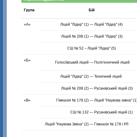
Група
Бій
«А»
СШ № 52 – Ліцей "Лідер" (5)
«Б»
«В»