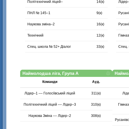
Політехнічний ліцей–
14(к)
Лідер
ПНЛ № 145–1
9(к)
Русані
Наукова зміна–2
16(к)
Русані
Технічний
12(к)
Гімна
Спец. школа № 52+ Діалог
33(к)
Спец.
Наймолодша ліга, Група А
Наймол
Команди
Ауд.
Лідер–1 –– Голосіївський ліцей
311(к)
Лід
Політехнічний ліцей –– Лідер–3
310(к)
Гімназ
Наукова Зміна –– Лідер–2
308(к)
Русанівс