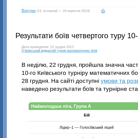
Відгуки
(13,
останній — 16 вересня 2014
)
Результати боїв четвертого туру 10-
Дата проведення: 22 грудня 2013
X Київський відкритий турнір математичних боїв
В неділю, 22 грудня, пройшла значна част
10-го Київського
турніру математичних бо
28 грудня. На сайті доступні
умови та роз
наведено результати боїв та турнірне ст
Наймолодша ліга, Група А
Бій
Лідер–1 –– Голосіївський ліцей