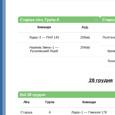
Старша ліга, Група А
Старша
Команди
Ауд.
Лідер–3 –– ПНЛ 145
209(м)
Політех
Наукова Зміна–1 ––
204(м)
Русанівський Ліцей
Крем
Техн
28 грудня
Бої 28 грудня
Ліга
Група
Команди
Старша
А
Лідер–1 –– Гімназія 178