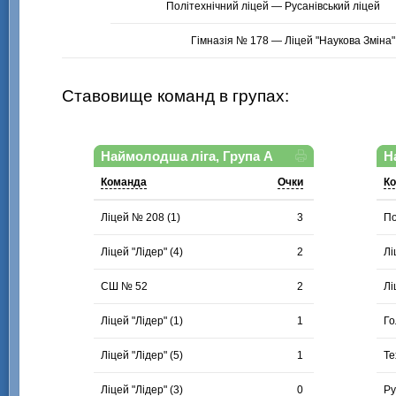
Ставовище команд в групах:
Наймолодша ліга, Група А
Н
Команда
Очки
К
Ліцей № 208 (1)
3
По
Ліцей "Лідер" (4)
2
Лі
СШ № 52
2
Лі
Ліцей "Лідер" (1)
1
Го
Ліцей "Лідер" (5)
1
Те
Ліцей "Лідер" (3)
0
Ру