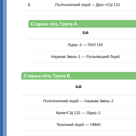
Б
Старша ліга, Група А
Бій
Лідер–3 –– ПНЛ 145
Наукова Зміна–1 –– Русанівський Ліцей
Старша ліга, Група Б
Бій
Політехнічний ліцей –– Наукова Зміна–2
Крем+СШ 132 –– Лідер–2
Технічний ліцей –– УФМЛ