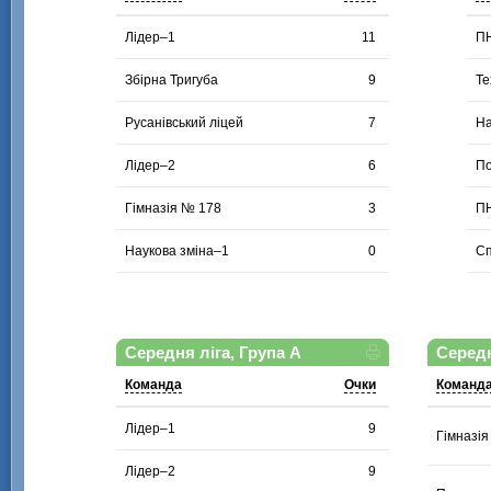
Лідер–1
11
П
Збірна Тригуба
9
Те
Русанівський ліцей
7
На
Лідер–2
6
По
Гімназія № 178
3
П
Наукова зміна–1
0
Сп
Середня ліга, Група А
Середн
Команда
Очки
Команд
Лідер–1
9
Гімназі
Лідер–2
9