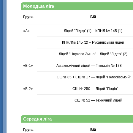
Молодша ліга
Група
Бій
«А»
Ліцей "Лідер" (1) – КПНЛ № 145 (1)
КПНЛ№ 145 (2) – Русанівський ліцей
Ліцей "Наукова Зміна" – Ліцей "Лідер" (2)
«Б-1»
«Б-2»
Середня ліга
Група
Бій