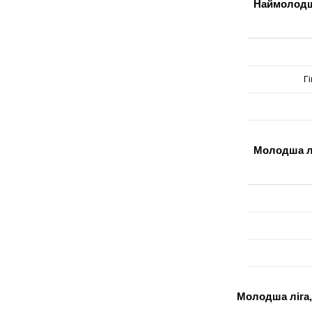
Наймолодша
Г
Молодша лі
Молодша ліга,