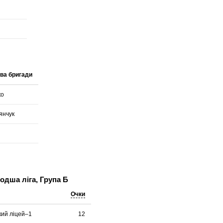
ва бригади
ко
янчук
а
дша ліга, Група Б
Очки
кий ліцей–1
12