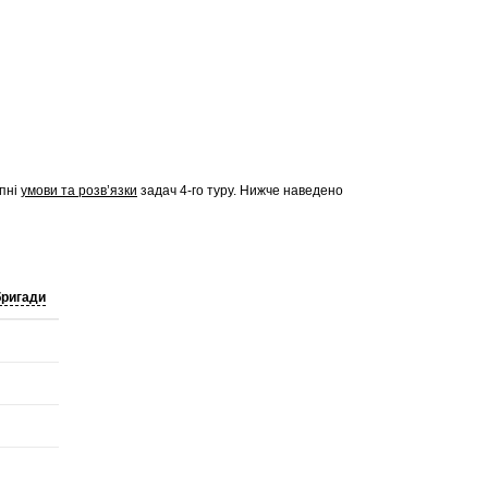
упні
умови та розв’язки
задач
4-го туру
. Нижче наведено
бригади