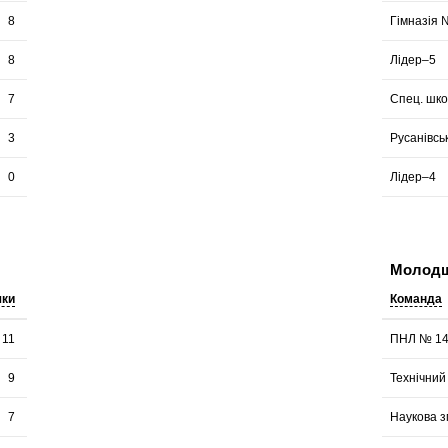
8
Гімназія 
8
Лідер–5
7
Спец. шк
3
Русанівсь
0
Лідер–4
Молодша
чки
Команда
11
ПНЛ № 1
9
Технічний
7
Наукова з