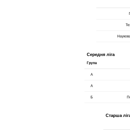
Те
Наукова
Середня ліга
Група
А
А
Б
Старша ліг