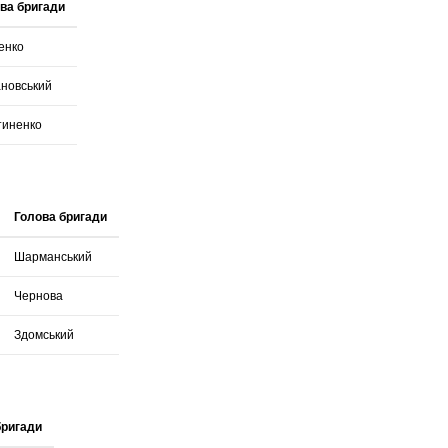
ва бригади
енко
новський
тиненко
Голова бригади
Шарманський
Чернова
Здомський
бригади