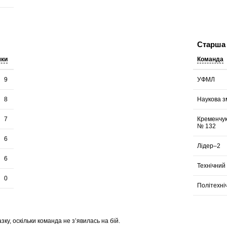
Старша 
чки
Команда
9
УФМЛ
8
Наукова з
7
Кременчук
№ 132
6
Лідер–2
6
Технічний
0
Політехні
ку, оскільки команда не з’явилась на бій.