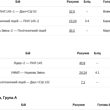
Бій
Рахунок
Бліц
Голо
ПНЛ 145–1 –– Діал+СШ 52
--
Вовч
хнічний ліцей –– ПНЛ 145–2
Бара
 Зміна–2 –– Політехнічний ліцей
--
Мар
Бій
Рахунок
Бліц
Лідер–2 –– ПНЛ 145
--
УФМЛ –– Наукова Зміна
--
а, Група А
Бій
Рахунок
Голова 