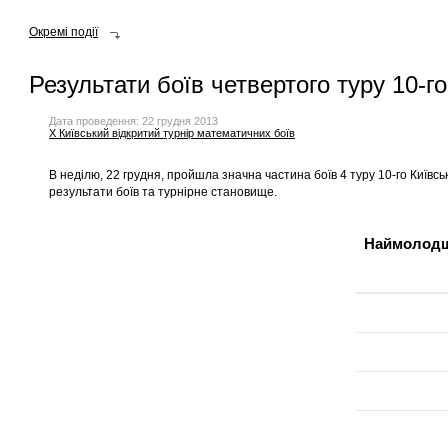
Окремі події
Результати боїв четвертого туру 10-го
Дата проведення: 22 грудня 2013
X Київський відкритий турнір математичних боїв
В неділю, 22 грудня, пройшла значна частина боїв 4 туру
10-го Київсь
результати боїв та турнірне становище.
Наймолодша