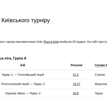
 Київського турніру
кого
турніру математичних боїв.
Решта боїв
пройшла 28 грудня. На сайті дост
 ліга, Група А
Бій
Рахунок
Голова 
Лідер–1 –– Голосіївський ліцей
Сорока
Політехнічний ліцей –– Лідер–3
Морозов
Наукова Зміна –– Лідер–2
Таран