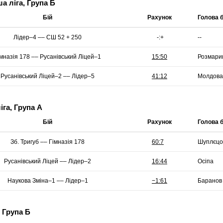
 ліга, Група Б
Бій
Рахунок
Голова 
Лідер–4 –– СШ 52 + 250
--
імназія 178 –– Русанівський Ліцей–1
Розмари
Русанівський Ліцей–2 –– Лідер–5
Молдова
га, Група А
Бій
Рахунок
Голова 
Зб. Тригуб –– Гімназія 178
Шуплєцо
Русанівський Ліцей –– Лідер–2
Осіпа
Наукова Зміна–1 –– Лідер–1
Баранов
 Група Б