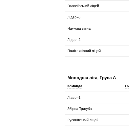
Голосіївський ліцей
Лідер–3
Наукова зміна
Лідер–2
Політехнічний ліцей
Молодша ліга, Група А
Команда
О
Лідер–1
Збірна Тригуба
Русанівський ліцей