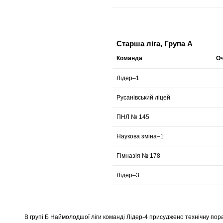
Старша ліга, Група А
Команда
О
Лідер–1
Русанівський ліцей
ПНЛ № 145
Наукова зміна–1
Гімназія № 178
Лідер–3
В групі Б Наймолодшої ліги команді Лідер-4 присуджено технічну пораз