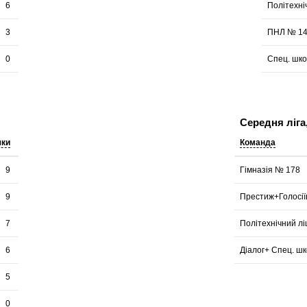
6
Політехні
3
ПНЛ № 1
0
Спец. шко
Середня ліга
чки
Команда
9
Гімназія № 178
9
Престиж+Голосії
7
Політехнічний л
6
Діалог+ Спец. ш
5
0