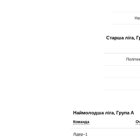
На
Старша ліга, Г
Політех
Наймолодша ліга, Група А
Команда
О
Лідер–1