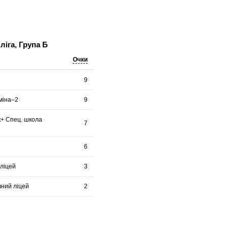
ліга, Група Б
Очки
9
міна–2
9
+ Спец. школа
7
6
 ліцей
3
чний ліцей
2