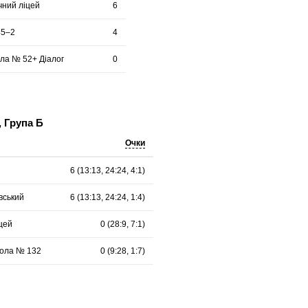
чний ліцей
6
45–2
4
ла № 52+ Діалог
0
, Група Б
Очки
6 (13:13, 24:24, 4:1)
вський
6 (13:13, 24:24, 1:4)
іцей
0 (28:9, 7:1)
кола № 132
0 (9:28, 1:7)