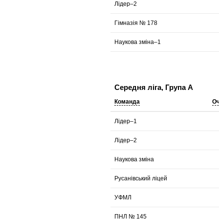
Лідер–2
Гімназія № 178
Наукова зміна–1
Середня ліга, Група А
Команда
О
Лідер–1
Лідер–2
Наукова зміна
Русанівський ліцей
УФМЛ
ПНЛ № 145