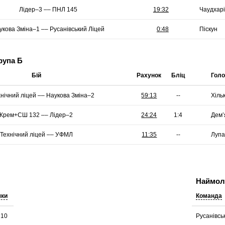
Лідер–3 –– ПНЛ 145
Чаудхарі
укова Зміна–1 –– Русанівський Ліцей
Піскун
рупа Б
Бій
Рахунок
Бліц
Голо
нічний ліцей –– Наукова Зміна–2
--
Хіль
Крем+СШ 132 –– Лідер–2
Дем’
Технічний ліцей –– УФМЛ
--
Луп
Наймоло
чки
Команда
10
Русанівсь