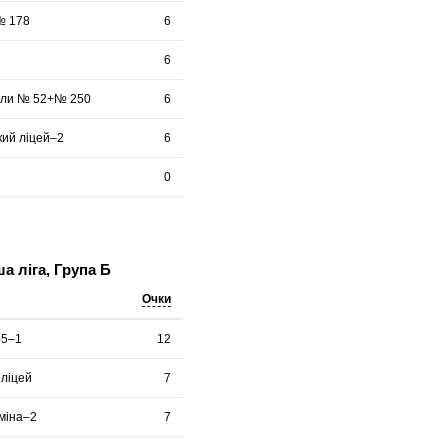
№ 178
6
6
оли № 52+№ 250
6
кий ліцей–2
6
0
 ліга, Група Б
Очки
45–1
12
 ліцей
7
міна–2
7