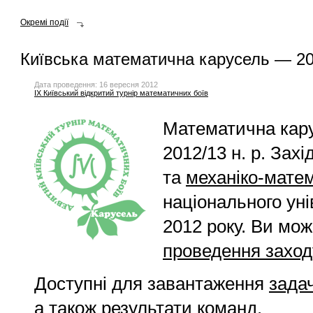
Окремі події
Київська математична карусель — 2
Дата проведення: 16 вересня 2012
IX Київський відкритий турнір математичних боїв
Математична кару
2012/13
н. р. Зах
та
механіко-мате
національного уні
2012 року. Ви мо
проведення заход
Доступні для завантаження
задач
а також
результати команд
.