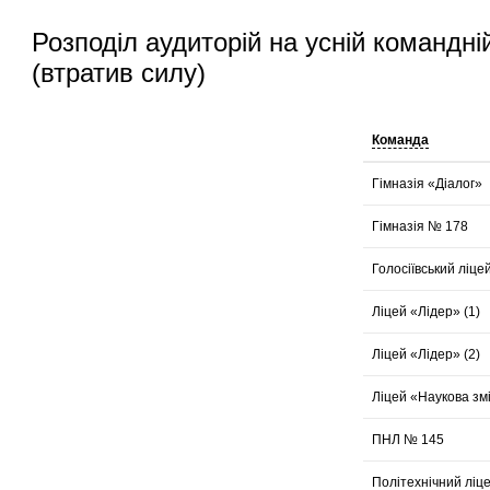
Розподіл аудиторій на усній командні
(втратив силу)
Команда
Гімназія «Діалог»
Гімназія № 178
Голосіївський ліц
Ліцей «Лідер» (1)
Ліцей «Лідер» (2)
Ліцей «Наукова зм
ПНЛ № 145
Політехнічний ліц