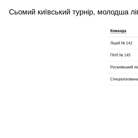
Сьомий київський турнір, молодша ліг
Команда
Ліцей № 142
ПНЛ № 145
Русанівський лі
Спеціалізован