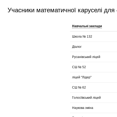
Учасники математичної каруселі для
Навчальні заклади
Школа № 132
Діалог
Русанівський ліцей
СШ № 52
ліцей "Лідер"
СШ № 62
Голосіївський ліцей
Наукова зміна