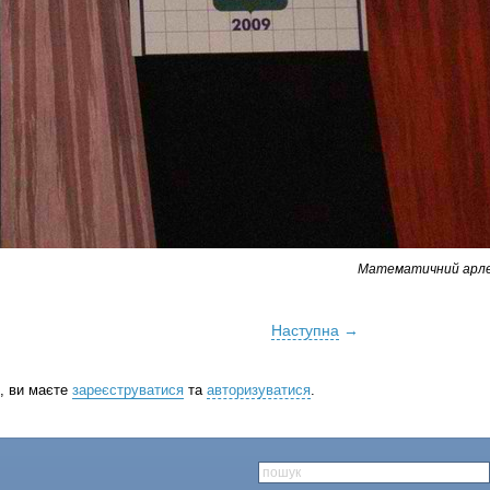
Математичний арле
Наступна
→
, ви маєте
зареєструватися
та
авторизуватися
.