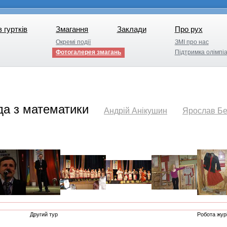
з гуртків
Змагання
Заклади
Про рух
з гуртків
Змагання
Заклади
Про рух
Окремі події
ЗМІ про нас
Окремі події
ЗМІ про нас
Фотогалерея змагань
Підтримка олімпіа
Підтримка олімпіа
да з математики
Андрій Анікушин
Ярослав Бе
Другий тур
Робота журі