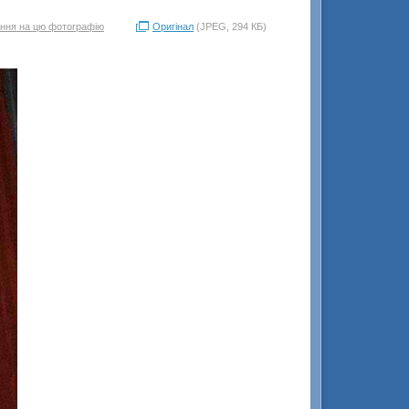
ння на цю фотографію
Оригінал
(JPEG, 294 КБ)