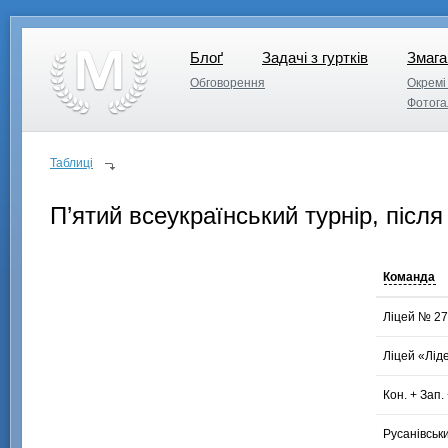
Блоґ
Задачі з гуртків
Змага
Блоґ
Задачі з гуртків
Змага
Обговорення
Окремі 
Обговорення
Окремі 
Фотога
Фотога
Таблиці
П’ятий всеукраїнський турнір, після
Команда
Ліцей № 2
Ліцей «Ліде
Кон.
+
Зап.
Русанівськ