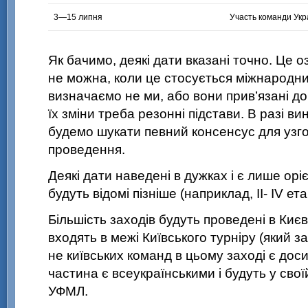
3—15
липня
Участь команди Укр
Як бачимо, деякі дати вказані точно. Це о
не можна, коли це стосується міжнародни
визначаємо не ми, або вони прив’язані до
їх зміни треба резонні підстави. В разі в
будемо шукати певний консенсус для узг
проведення.
Деякі дати наведені в дужках і є лише ор
будуть відомі пізніше (наприклад, ІІ- ІV етап
Більшість заходів будуть проведені в Києв
входять в межі Київського турніру (який з
не київських команд в цьому заході є дос
частина є всеукраїнськими і будуть у свої
УФМЛ.