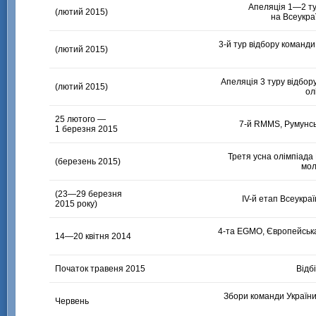
Апеляція
1—2
ту
(лютий 2015)
на Всеукра
3-й тур
відбору команди 
(лютий 2015)
Апеляція 3 туру відбор
(лютий 2015)
ол
25 лютого —
7-й RMMS
, Румунс
1 березня 2015
Третя усна олімпіада
(березень 2015)
мол
(
23—29
березня
ІV-й
етап Всеукраїн
2015 року)
4-та EGMO
, Європейська
14—20
квітня 2014
Початок травеня 2015
Відб
Збори команди України
Червень