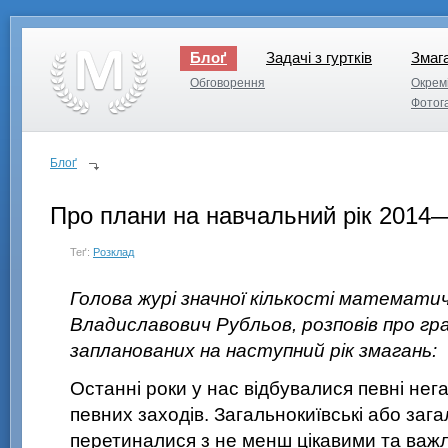
Блоґ
Задачі з гуртків
Змаг
Задачі з гуртків
Змаг
Обговорення
Окремі
Обговорення
Окремі
Фотог
Фотог
Блоґ
Про плани на навчальний рік 2014
Теґ:
Розклад
Голова журі значної кількості математи
Владиславович Рубльов, розповів про гр
запланованих на наступний рік змагань:
Останні роки у нас відбувалися певні не
певних заходів. Загальнокиївські або зага
перетиналися з не менш цікавими та ва