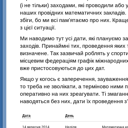
(і не тільки) заходами, які проводили або 
наших провідних математичних закладів. 
збіги, бо ми всі пам’ятаємо про них. Кра
з цієї ситуації.
Ми наводимо тут усі дати, які плануємо 
заходів. Принаймні тих, проведення яких
визначене. Так зазвичай роблять у спорт
місцевим федераціям графік міжнародних 
вже пристосовуються до цих дат.
Якщо у когось є заперечення, зауваження 
то треба не зволікати, а терміново ними
оперативно на них зреагувати. Ті змаганн
наводяться без них, дати їх проведення з’
Дата
День
14 вересня 2014
Неділя
Математична кар