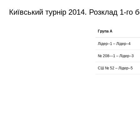
Київський турнір 2014. Розклад 1-го 
Група A
Лідер–1 – Лідер–4
№
208—1
– Лідер–3
СШ № 52 – Лідер–5