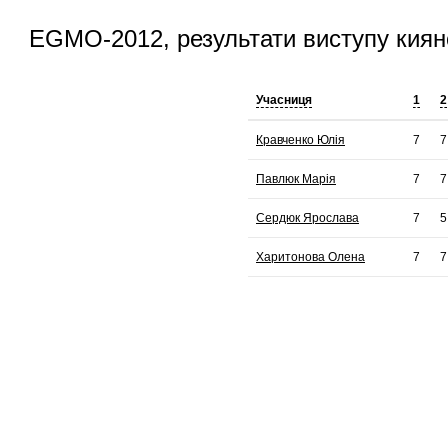
EGMO-2012, результати виступу киян
Учасниця
1
2
Кравченко Юлія
7
7
Павлюк Марія
7
7
Сердюк Ярослава
7
5
Харитонова Олена
7
7